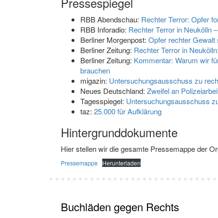
Pressespiegel
RBB Abendschau:
Rechter Terror: Opfer 
RBB Inforadio:
Rechter Terror in Neukölln –
Berliner Morgenpost:
Opfer rechter Gewalt
Berliner Zeitung:
Rechter Terror in Neuköll
Berliner Zeitung:
Kommentar: Warum wir für
brauchen
migazin:
Untersuchungsausschuss zu recht
Neues Deutschland:
Zweifel an Polizeiarbe
Tagesspiegel:
Untersuchungsausschuss zu 
taz:
25.000 für Aufklärung
Hintergrunddokumente
Hier stellen wir die gesamte Pressemappe der Org
Pressemappe
Herunterladen
Buchläden gegen Rechts