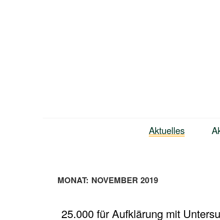
Zum
Inhalt
springen
Bündnis Neukölln
Aktuelles
Ak
MONAT:
NOVEMBER 2019
25.000 für Aufklärung mit Unter