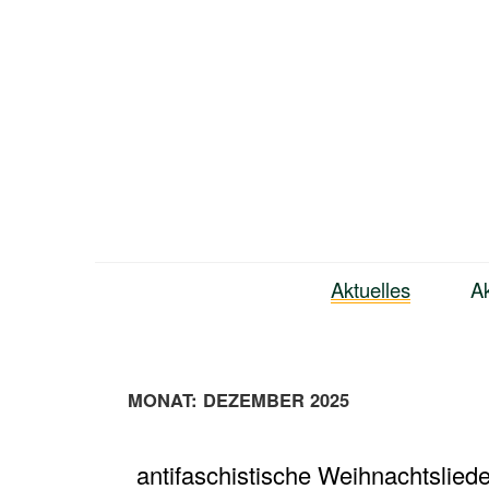
Zum
Inhalt
springen
Bündnis Neukölln
Aktuelles
Ak
MONAT:
DEZEMBER 2025
antifaschistische Weihnachtslied