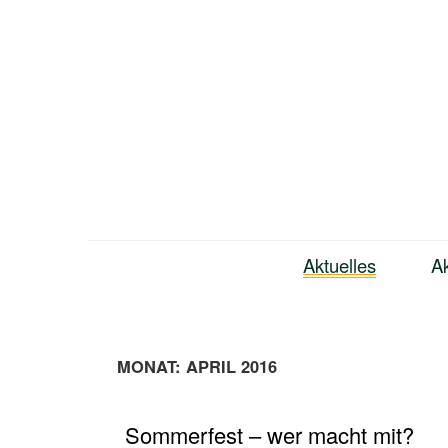
Zum
Inhalt
springen
Bündnis Neukölln
Aktuelles
Ak
MONAT:
APRIL 2016
Sommerfest – wer macht mit?