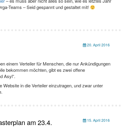
ier
– es muss aber nicht alles so sein, wie es letztes Jahr
 Orga-Teams – Seid gespannt und gestaltet mit!
20. April 2016
ben einem Verteiler für Menschen, die nur Ankündigungen
lle bekommen möchten, gibt es zwei offene
d Asyl“.
se Website in die Verteiler einzutragen, und zwar unter
e.
sterplan am 23.4.
15. April 2016