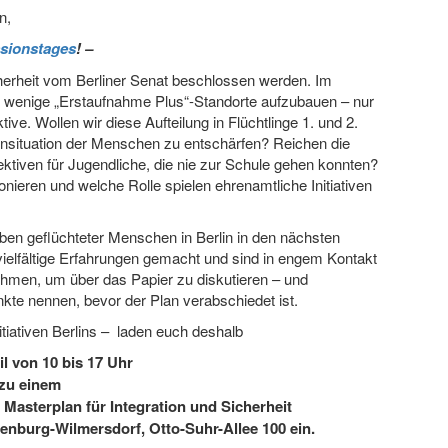
n,
sionstages
! –
icherheit vom Berliner Senat beschlossen werden. Im
ige wenige „Erstaufnahme Plus“-Standorte aufzubauen – nur
ve. Wollen wir diese Aufteilung in Flüchtlinge 1. und 2.
nsituation der Menschen zu entschärfen? Reichen die
ktiven für Jugendliche, die nie zur Schule gehen konnten?
ionieren und welche Rolle spielen ehrenamtliche Initiativen
eben geflüchteter Menschen in Berlin in den nächsten
 vielfältige Erfahrungen gemacht und sind in engem Kontakt
ehmen, um über das Papier zu diskutieren – und
te nennen, bevor der Plan verabschiedet ist.
iativen Berlins – laden euch deshalb
il von 10 bis 17 Uhr
zu einem
Masterplan für Integration und Sicherheit
tenburg-Wilmersdorf, Otto-Suhr-Allee 100 ein.