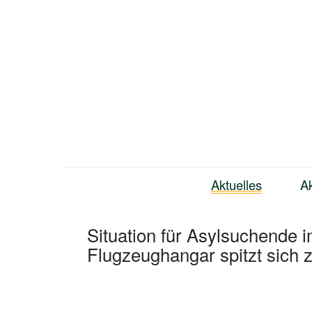
Zum
Inhalt
springen
Bündnis Neukölln
Aktuelles
Ak
Situation für Asylsuchende 
Flugzeughangar spitzt sich 