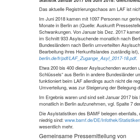
Statistik Januar 2017 bis Juni 2018: Gleichble
Das aktuelle Registrierungschaos am LAF ist nich
Im Juni 2018 kamen mit 1097 Personen nur gerin
Monate in Berlin an (Quelle: Auskunft Presseste
Schwankungen. Von Januar bis Dez. 2017 kamen i
im Schnitt 933 Asylsuchende monatlich nach Berli
Bundesländern nach Berlin umverteilten Asylsuche
Bearbeitung ihres Herkunftslandes zuständig ist), 
berlin.de/fr/pdf/LAF_Zugange_Asyl_2017-18.pdf
.
Etwa 200 bis 400 dieser Asylsuchenden wurden 
Schlüssels“ aus Berlin in andere Bundesländer umver
funktioniert beim LAF allerdings auch nicht die 
Umverteilung, was zur Steigerung der Belegung d
Im Ergebnis waren und sind seit Januar 2017 bis
monatlich in Berlin aufzunehmen, vgl. Spalte 7 der
Die Asylstatistiken des BAMF belegen ebenfalls, 
niedrig sind:
www.bamf.de/DE/Infothek/Statistiken/
wesentlich mehr.
Gemeinsame Pressemitteilung von