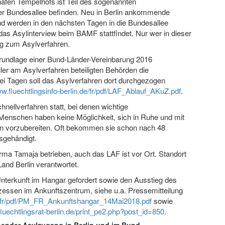
afen Tempelhofs ist Teil des sogenannten
der Bundesallee befinden. Neu in Berlin ankommende
 werden in den nächsten Tagen in die Bundesallee
das Asylinterview beim BAMF stattfindet. Nur wer in dieser
ng zum Asylverfahren.
undlage einer Bund-Länder-Vereinbarung 2016
ler am Asylverfahren beteiligten Behörden die
ei Tagen soll das Asylverfahren dort durchgezogen
w.fluechtlingsinfo-berlin.de/fr/pdf/LAF_Ablauf_AKuZ.pdf
.
nellverfahren statt, bei denen wichtige
 Menschen haben keine Möglichkeit, sich in Ruhe und mit
ren vorzubereiten. Oft bekommen sie schon nach 48
gehändigt.
rma Tamaja betrieben, auch das LAF ist vor Ort. Standort
and Berlin verantwortet.
 Unterkunft im Hangar gefordert sowie den Ausstieg des
essen im Ankunftszentrum, siehe u.a. Pressemitteilung
de/fr/pdf/PM_FR_Ankunftshangar_14Mai2018.pdf
sowie
uechtlingsrat-berlin.de/print_pe2.php?post_id=850
.