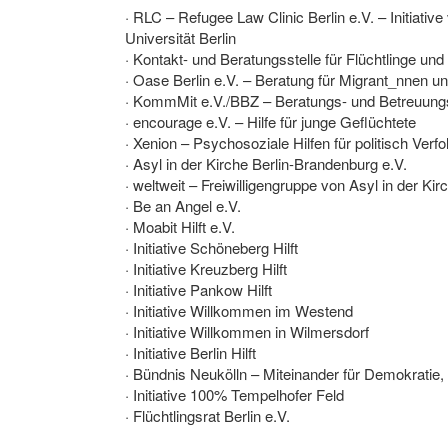
· RLC – Refugee Law Clinic Berlin e.V. – Initiat
Universität Berlin
· Kontakt- und Beratungsstelle für Flüchtlinge un
· Oase Berlin e.V. – Beratung für Migrant_nnen u
· KommMit e.V./BBZ – Beratungs- und Betreuungs
· encourage e.V. – Hilfe für junge Geflüchtete
· Xenion – Psychosoziale Hilfen für politisch Verfol
· Asyl in der Kirche Berlin-Brandenburg e.V.
· weltweit – Freiwilligengruppe von Asyl in der Kir
· Be an Angel e.V.
· Moabit Hilft e.V.
· Initiative Schöneberg Hilft
· Initiative Kreuzberg Hilft
· Initiative Pankow Hilft
· Initiative Willkommen im Westend
· Initiative Willkommen in Wilmersdorf
· Initiative Berlin Hilft
· Bündnis Neukölln – Miteinander für Demokratie, 
· Initiative 100% Tempelhofer Feld
· Flüchtlingsrat Berlin e.V.