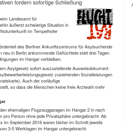
iativen fordern sofortige Schließung
beim Landesamt für
ehin äußerst schwierige Situation in
 Notunterkunft im Tempelhofer
rdenteil des Berliner Ankunftszentrums für Asylsuchende
en neu in Berlin ankommende Geflüchtete statt drei Tagen
ngungen im Hangar verbleiben.
h dem Asylgesetz sofort auszustellende Ausweisdokument
sylbewerberleistungsgesetz zustehenden Sozialleistungen
atskarte). Auch der vorläufige
ellt, so dass die Menschen keine freie Arztwahl mehr
gar
 den ehemaligen Flugzeuggaragen im Hangar 2 in nach
m pro Person ohne jede Privatsphäre untergebracht. Ab
s im September 2016 waren bisher im Schnitt jeweils
von 3-5 Werktagen im Hangar untergebracht.