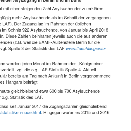
ibender Asylzugang in Berlin und im Bund
t mit einer steigenden Zahl Asylsuchender zu erklären.
gfügig mehr Asylsuchende als im Schnitt der vergangenen
lle LAF). Der Zugang lag im Rahmen der üblichen
m Schnitt 922 Asylsuchende, von Januar bis April 2018
n. Diese Zahlen beinhalten jeweils auch die aus anderen
nden (z.B. weil die BAMF-Außenstelle Berlin für die
vgl. Spalte 3 der Statistik des LAF
www.fluechtlingsinfo-
und werden jeden Monat im Rahmen des „Königsteiner
teilt, vgl. die o.g. LAF-Statistik Spalte 4. Aktuell
regulär bereits am Tag nach Ankunft in Berlin vorgenommene
es Hangars beiträgt.
 heute gleichbleibend etwa 600 bis 700 Asylsuchende
 o.g. Statistik des LAF.
dass seit Januar 2017 die Zugangszahlen gleichbleibend
statistiken-node.html
. Hingegen waren es 2015 und 2016