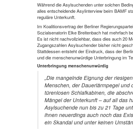
Während die Asylsuchenden unter solchen Bedin
alles entscheidende Asylinterview beim BAMF sta
reguläre Unterkunft.
Im Koalitionsvertrag der Berliner Regierungsparte
Sozialsenatorin Elke Breitenbach hat mehrfach b
Es ist nicht nachvollziehbar, dass dies auch 20 M
Zugangszahlen Asylsuchender bisher nicht gesche
Stattdessen entsteht der Eindruck, dass der Berl
und die menschenunwürdige Unterbringung im Temp
Unterbringung menschenunwürdig
„Die mangelnde Eignung der riesige
Menschen, der Dauerlärmpegel und die
türenlosen Schlafkabinen, die abschr
Mängel der Unterkunft – auf all das
Asylsuchende nun bis zu 21 Tage un
ihnen neuerdings auch noch das Exist
ein Skandal und unter keinen Umstä