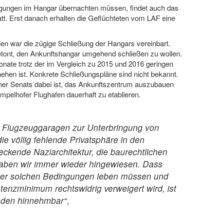
gungen im Hangar übernachten müssen, findet auch das
tt. Erst danach erhalten die Geflüchteten vom LAF eine
ien war die zügige Schließung der Hangars vereinbart.
etont, den Ankunftshangar umgehend schließen zu wollen.
onate trotz der im Vergleich zu 2015 und 2016 geringen
hen ist. Konkrete Schließungspläne sind nicht bekannt.
iner Senats dabei ist, das Ankunftszentrum auszubauen
elhofer Flughafen dauerhaft zu etablieren.
n Flugzeuggaragen zur Unterbringung von
 völlig fehlende Privatsphäre in den
eckende Naziarchitektur, die baurechtlichen
 haben wir immer wieder hingewiesen. Dass
ter solchen Bedingungen leben müssen und
enzminimum rechtswidrig verweigert wird, ist
nden hinnehmbar“
,