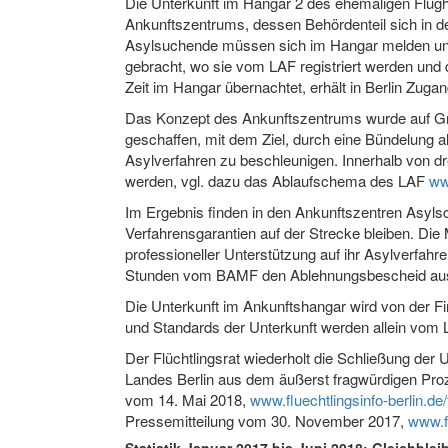
Die Unterkunft im Hangar 2 des ehemaligen Flugh
Ankunftszentrums, dessen Behördenteil sich in 
Asylsuchende müssen sich im Hangar melden und
gebracht, wo sie vom LAF registriert werden und 
Zeit im Hangar übernachtet, erhält in Berlin Zuga
Das Konzept des Ankunftszentrums wurde auf Gr
geschaffen, mit dem Ziel, durch eine Bündelung al
Asylverfahren zu beschleunigen. Innerhalb von dr
werden, vgl. dazu das Ablaufschema des LAF
ww
Im Ergebnis finden in den Ankunftszentren Asylsch
Verfahrensgarantien auf der Strecke bleiben. Die
professioneller Unterstützung auf ihr Asylverfah
Stunden vom BAMF den Ablehnungsbescheid aus
Die Unterkunft im Ankunftshangar wird von der Fi
und Standards der Unterkunft werden allein vom L
Der Flüchtlingsrat wiederholt die Schließung der
Landes Berlin aus dem äußerst fragwürdigen Proz
vom 14. Mai 2018,
www.fluechtlingsinfo-berlin.
Pressemitteilung vom 30. November 2017,
www.fl