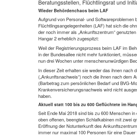
Beratungsstellen, Flüchtlingsrat und Init
Wieder Behördenchaos beim LAF
Aufgrund von Personal- und Softwareproblemen 
Flüchtlingsangelegenheiten (LAF) hat sich die ohn
der noch immer als „Ankunftszentrum“ genutzten
Hangar 2 erheblich zugespitzt:
Weil der Registrierungsprozess beim LAF im Behö
in der Bundesallee nicht mehr funktioniert, müss
nun drei Wochen unter menschenunwürdigen Bedi
In dieser Zeit erhalten sie weder das ihnen nac
(„Ankunftsnachweis“) noch die ihnen nach dem A
(Barbetrag zum persönlichen Bedarf und BVG-Mon
Krankenversicherungsnachweis wird nicht ausgest
haben.
Aktuell statt 100 bis zu 600 Geflüchtete im Han
Seit Ende Mai 2018 sind bis zu 600 Menschen in
oben offenen, beengten Schlafkabinen mit zwei q
Eröffnung der Notunterkunft des Ankunftszentrum
immer nur maximal 100 Personen für eine Dauer 