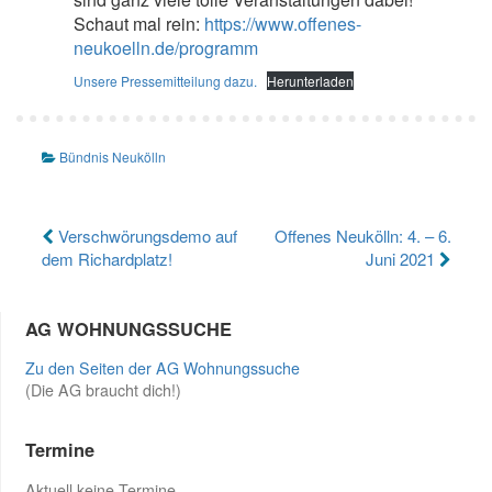
Schaut mal rein:
https://www.offenes-
neukoelln.de/programm
Unsere Pressemitteilung dazu.
Herunterladen
Bündnis Neukölln
Beitragsnavigation
Verschwörungsdemo auf
Offenes Neukölln: 4. – 6.
dem Richardplatz!
Juni 2021
AG WOHNUNGSSUCHE
Zu den Seiten der AG Wohnungssuche
(Die AG braucht dich!)
Termine
Aktuell keine Termine