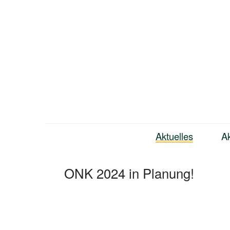
Zum
Inhalt
springen
Bündnis Neukölln
Aktuelles
Ak
ONK 2024 in Planung!