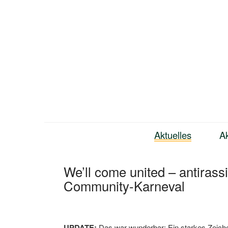
Zum
Inhalt
springen
Bündnis Neukölln
Aktuelles
Ak
We’ll come united – antirass
Community-Karneval
UPDATE:
Das war wunderbar: Ein starkes Zeichen