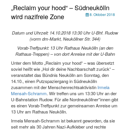
„Reclaim your hood“ – Südneukölln
wird nazifreie Zone
8. Oktober 2018
Datum und Uhrzeit: 14.10.2018 13:30 Uhr U-Bhf. Rudow
(vorm dm-Markt, Neuköllner Str. 344)
Vorab-Treffpunkt: 13 Uhr Rathaus Neukölln (an den
Rathaus-Treppen) – von dort Anreise mit der U-Bahn
Unter dem Motto „Reclaim your hood“
–
was übersetzt
soviel heißt wie „Hol dir deine Nachbarschaft zurück“
–
veranstaltet das Bündnis Neukölln am Sonntag, den
14.10., einen Putzspaziergang in Südneukölln
zusammen mit der Menschenrechtsaktivistin
Irmela
Mensah-Schramm
. Wir treffen uns um 13:30 Uhr an der
U-Bahnstation Rudow. Für alle Nordneuköllner*innen gibt
es einen Vorab-Treffpunkt zur gemeinsamen Anreise um
13 Uhr am Rathaus Neukölln.
Irmela Mensah-Schramm ist bekannt geworden, da sie
seit mehr als 30 Jahren Nazi-Aufkleber und rechte