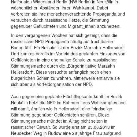
Nationalen Widerstand Berlin (NW Berlin) in Neukölln in
wöchentlichen Abständen ihren Wahlkampf. Dabei
verbreiten sie ihre menschenverachtende Propaganda und
versuchen durch rassistische Hetze, die Stimmung
gegenüber Geflüchteten und Migrant_innen anzuheizen.
In den vergangenen Wochen hat sich gezeigt, dass die
rassistische NPD-Propaganda häufig auf fruchtbaren
Boden fällt. Ein Beispiel ist der Bezirk Marzahn-Hellersdorf.
Dort kam es bereits im Vorfeld des geplanten Einzuges von
Geflüchteten in eine ehemalige Schule zu rassistischer
Stimmungsmache durch die „Bürgerinitiative Marzahn
Hellersdorf“. Diese versuchte anfänglich noch einen
bürgerlichen Schein zu wahren. Mittlerweile entlarvte sie
sich aber als Vorfeldorganisation der NPD.
Auch gegen eine geplante Flüchtlingsunterkunft im Bezirk
Neukölln hetzt die NPD im Rahmen ihres Wahlkampfes und
will damit, ähnlich wie in Hellersdorf, eine feindselige
Stimmung gegenüber Geflüchteten schüren. Diese
Stimmungsmache mündet im Alltag nicht selten in
rassistischer Gewalt. So wurde erst am 25.08.2013 im
Neudecker Weg in Rudow eine 28-jährige Frau aufgrund